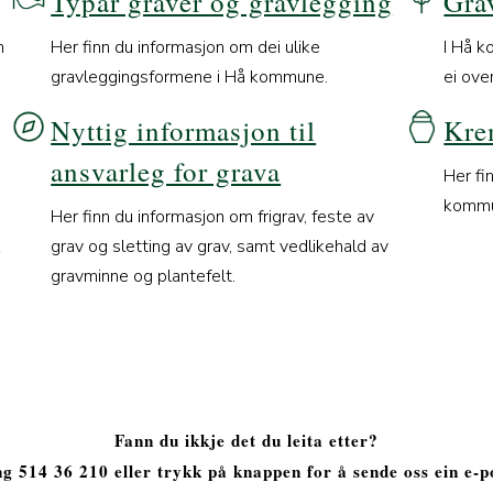
Typar graver og gravlegging
Gra
m
Her finn du informasjon om dei ulike
I Hå k
gravleggingsformene i Hå kommune.
ei ove
Nyttig informasjon til
Kre
ansvarleg for grava
Her fi
kommu
.
Her finn du informasjon om frigrav, feste av
grav og sletting av grav, samt vedlikehald av
gravminne og plantefelt.
Fann du ikkje det du leita etter?
g 514 36 210 eller trykk på knappen for å sende oss ein e-p