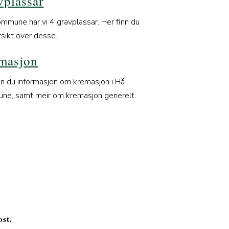
vplassar
ommune har vi 4 gravplassar. Her finn du
rsikt over desse.
masjon
nn du informasjon om kremasjon i Hå
ne, samt meir om kremasjon generelt.
ost.