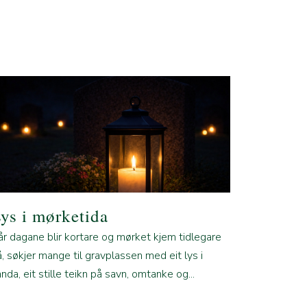
ys i mørketida
år dagane blir kortare og mørket kjem tidlegare
, søkjer mange til gravplassen med eit lys i
nda, eit stille teikn på savn, omtanke og...