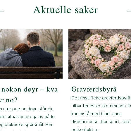
Aktuelle saker
 nokon døyr – kva
Gravferdsbyrå
er no?
Det finst fleire gravferdsbyr
tilbyr tenester i kommunen. 
n nær person døyr, står ein
kan bistå med blant anna
 ein situasjon prega av både
dødsannonse, transport, ser
og praktiske spørsmål. Her
og kontakt m...