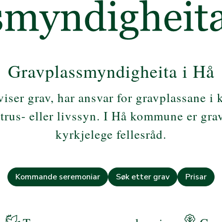
Gravplassmyndigheita i Hå
iser grav, har ansvar for gravplassane 
rus- eller livssyn. I Hå kommune er g
ra
kyrkjelege fellesråd.
Kommande seremoniar
Søk etter grav
Prisar