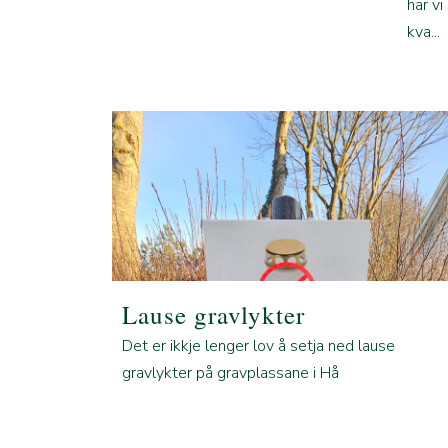
har vi
kva...
Lause gravlykter
Det er ikkje lenger lov å setja ned lause
gravlykter på gravplassane i Hå