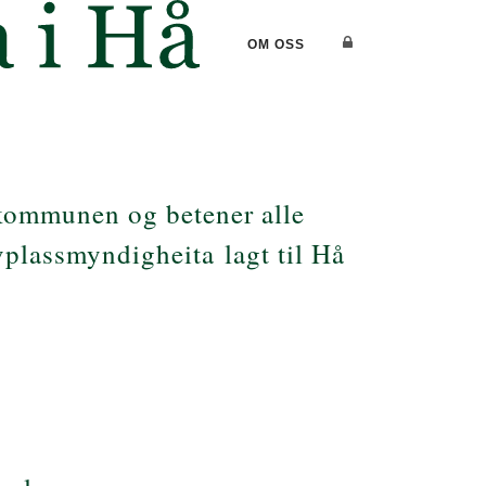
OM OSS
i kommunen og betener alle
vplassmyndigheita
lagt til Hå