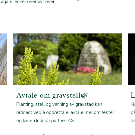
 laga ei enkel oversikt over
Avtale om gravstell🌿
L
Planting, stell og vanning av gravstad kan
N
ordnast ved å oppretta ei avtale mellom fester
på
og Jæren Industripartner AS .
ha