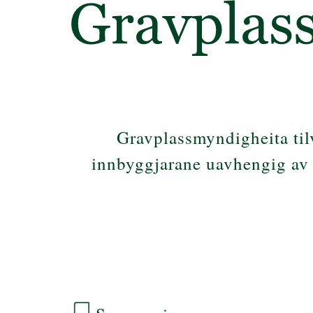
Gravplassmyndigheita tilv
innbyggjarane uavhengig av t