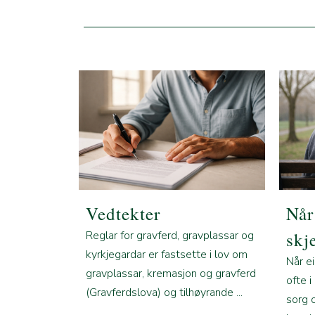
Vedtekter
Når
Reglar for gravferd, gravplassar og
skj
kyrkjegardar er fastsette i lov om
Når ei
gravplassar, kremasjon og gravferd
ofte i
(Gravferdslova) og tilhøyrande ...
sorg 